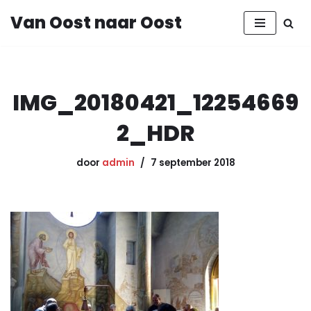
Van Oost naar Oost
Ga
naar
de
inhoud
IMG_20180421_12254669
2_HDR
door
admin
7 september 2018