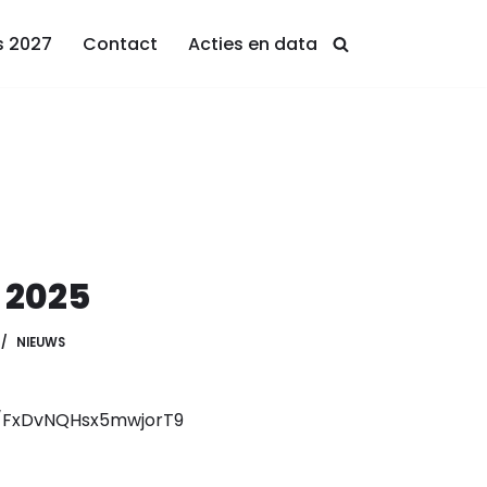
s 2027
Contact
Acties en data
 2025
NIEUWS
gl/FxDvNQHsx5mwjorT9