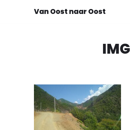
Van Oost naar Oost
Ga
naar
de
inhoud
IMG