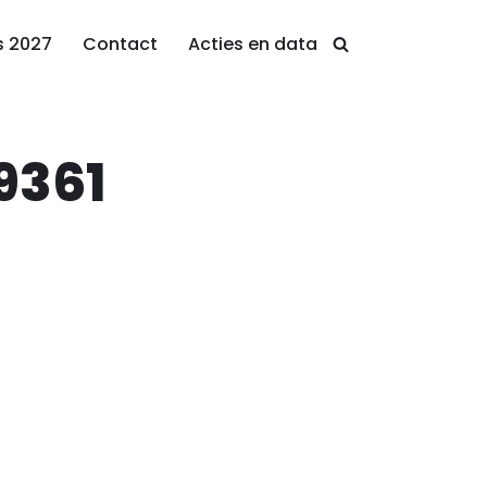
s 2027
Contact
Acties en data
9361