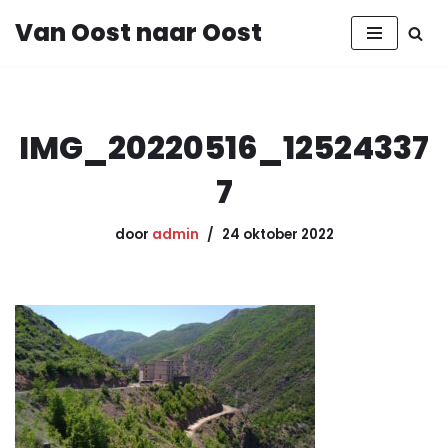
Van Oost naar Oost
Ga
naar
de
inhoud
IMG_20220516_12524337
7
door
admin
24 oktober 2022